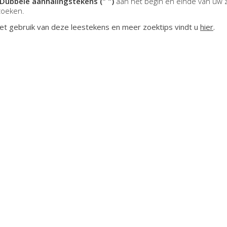
Dubbele aanhalingstekens (" ")
aan het begin en einde van uw 
zoeken.
et gebruik van deze leestekens en meer zoektips vindt u
hier
.