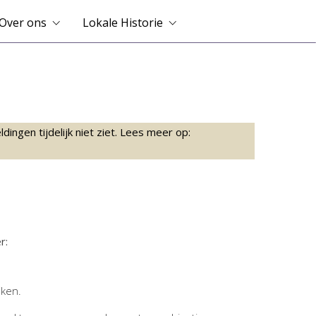
Over ons
Lokale Historie
ingen tijdelijk niet ziet. Lees meer op:
r:
jken.