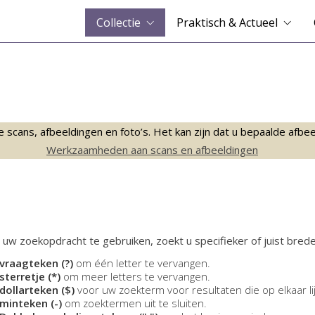
Collectie
Praktisch & Actueel
ans, afbeeldingen en foto’s. Het kan zijn dat u bepaalde afbeeld
Werkzaamheden aan scans en afbeeldingen
 uw zoekopdracht te gebruiken, zoekt u specifieker of juist brede
vraagteken (?)
om één letter te vervangen.
sterretje (*)
om meer letters te vervangen.
dollarteken ($)
voor uw zoekterm voor resultaten die op elkaar li
minteken (-)
om zoektermen uit te sluiten.