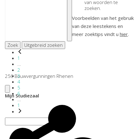
van woorden te
zoeken.
Voorbeelden van het gebruik
van deze leestekens en
meer zoektips vindt u
hier
.
Zoek
Uitgebreid zoeken
1
...
2
3
256 Bouwvergunningen Rhenen
4
5
6
Mijn Studiezaal
...
1