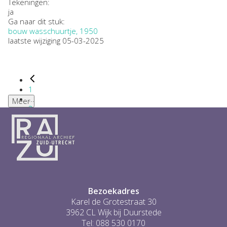
Tekeningen:
ja
Ga naar dit stuk:
bouw wasschuurtje, 1950
laatste wijziging 05-03-2025
1
...
Meer
2
3
4
5
6
...
1
Bezoekadres
Karel de Grotestraat 30
3962 CL Wijk bij Duurstede
Tel: 088 530 0170