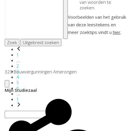
van woorden te
zoeken.
Voorbeelden van het gebruik
van deze leestekens en
meer zoektips vindt u
hier
.
Zoek
Uitgebreid zoeken
1
...
2
3
320 Bouwvergunningen Amerongen
4
5
6
Mijn Studiezaal
...
1