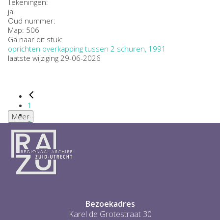
Tekeningen:
ja
Oud nummer:
Map: 506
Ga naar dit stuk:
oprichten overkapping tussen 2 schuren, 1991
laatste wijziging 29-06-2026
1
...
Meer
2
3
4
5
6
...
1
Bezoekadres
Karel de Grotestraat 30