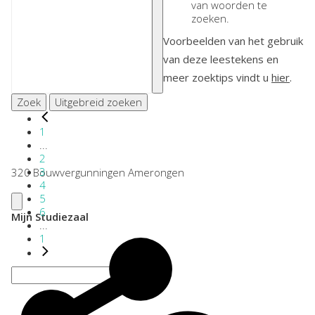
van woorden te
zoeken.
Voorbeelden van het gebruik
van deze leestekens en
meer zoektips vindt u
hier
.
Zoek
Uitgebreid zoeken
1
...
2
3
320 Bouwvergunningen Amerongen
4
5
6
Mijn Studiezaal
...
1