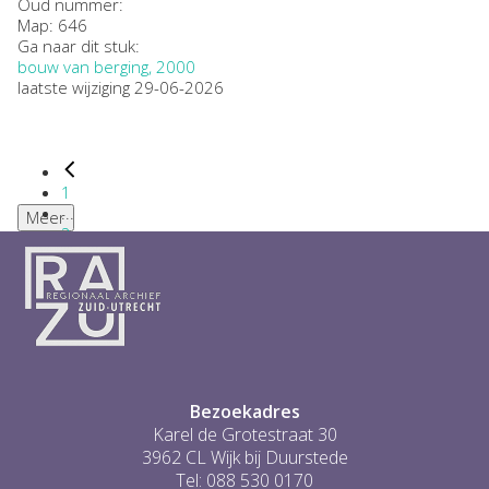
Oud nummer:
Map: 646
Ga naar dit stuk:
bouw van berging, 2000
laatste wijziging 29-06-2026
1
...
Meer
2
3
4
5
6
...
1
Bezoekadres
Karel de Grotestraat 30
3962 CL Wijk bij Duurstede
Tel: 088 530 0170