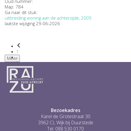
Oud nummer:
Map: 784
Ga naar dit stuk:
uitbreiding woning aan de achterzijde, 2005
laatste wijziging 29-06-2026
1
...
Meer
2
3
4
5
6
...
1
Bezoekadres
Karel de Grotestraat 30
3962 CL Wijk bij Duurstede
Tel: 088 530 0170