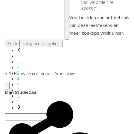
van woorden te
zoeken.
Voorbeelden van het gebruik
van deze leestekens en
meer zoektips vindt u
hier
.
Zoek
Uitgebreid zoeken
1
...
2
3
320 Bouwvergunningen Amerongen
4
5
6
Mijn Studiezaal
...
1