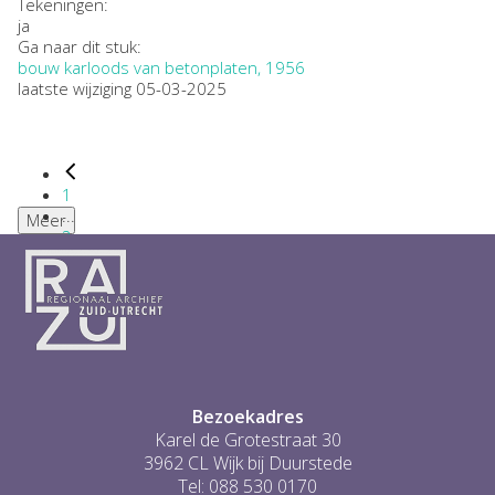
Tekeningen:
ja
Ga naar dit stuk:
bouw karloods van betonplaten, 1956
laatste wijziging 05-03-2025
1
...
Meer
2
3
4
5
6
...
1
Bezoekadres
Karel de Grotestraat 30
3962 CL Wijk bij Duurstede
Tel: 088 530 0170