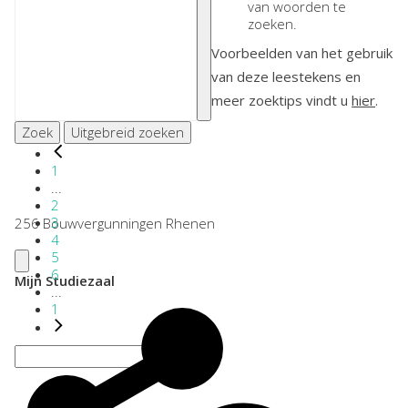
van woorden te
zoeken.
Voorbeelden van het gebruik
van deze leestekens en
meer zoektips vindt u
hier
.
Zoek
Uitgebreid zoeken
1
...
2
3
256 Bouwvergunningen Rhenen
4
5
6
Mijn Studiezaal
...
1