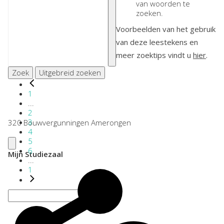
van woorden te
zoeken.
Voorbeelden van het gebruik
van deze leestekens en
meer zoektips vindt u
hier
.
Zoek
Uitgebreid zoeken
1
...
2
3
320 Bouwvergunningen Amerongen
4
5
6
Mijn Studiezaal
...
1