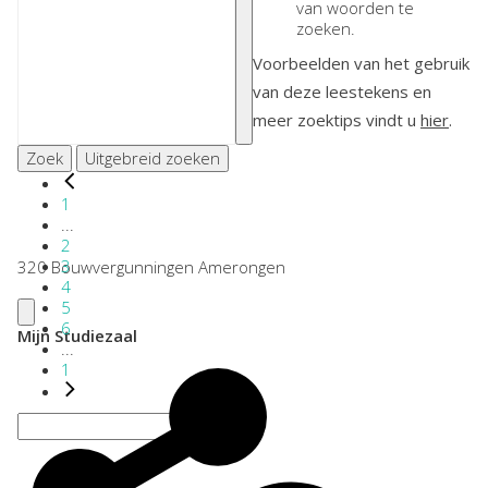
van woorden te
zoeken.
Voorbeelden van het gebruik
van deze leestekens en
meer zoektips vindt u
hier
.
Zoek
Uitgebreid zoeken
1
...
2
3
320 Bouwvergunningen Amerongen
4
5
6
Mijn Studiezaal
...
1