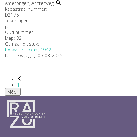
Amerongen, Achterweg
Kadastraal nummer:
D2176
Tekeningen:
ja
Oud nummer:
Map: 82
Ga naar dit stuk:
bouw tanklokaal, 1942
laatste wijziging 05-03-2025
1
...
Meer
2
3
4
5
6
...
1