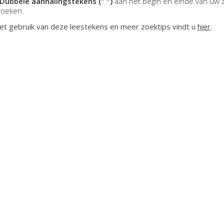
Dubbele aanhalingstekens (" ")
aan het begin en einde van uw 
zoeken.
et gebruik van deze leestekens en meer zoektips vindt u
hier
.