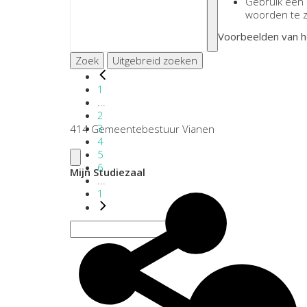
Gebruik een
woorden te 
Voorbeelden van h
Zoek
Uitgebreid zoeken
1
...
2
3
414 Gemeentebestuur Vianen
4
5
6
Mijn Studiezaal
...
1