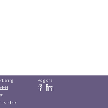
rklaring
Volg ons:
eleid
er
n overheid