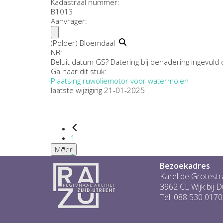
Kadastraal nummer:
B1013
Aanvrager:
(Polder) Bloemdaal
NB
:
Beluit datum GS? Datering bij benadering ingevuld
Ga naar dit stuk:
Plaatsing ruwoliemotor voor watermolen
laatste wijziging 21-01-2025
1
...
Meer
2
Bezoekadres
3
4
Karel de Grotestr
5
3962 CL Wijk bij 
6
Tel: 088 530 0170
...
1