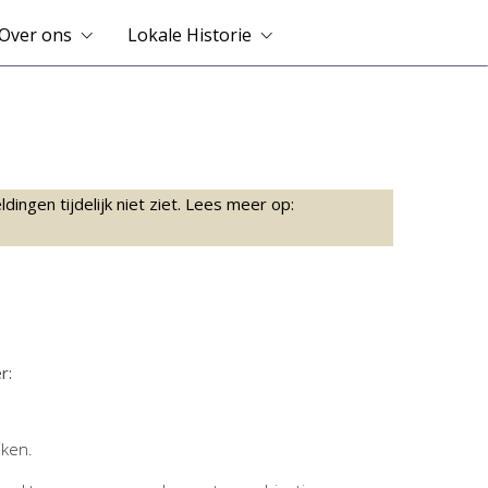
Over ons
Lokale Historie
ingen tijdelijk niet ziet. Lees meer op:
r:
jken.