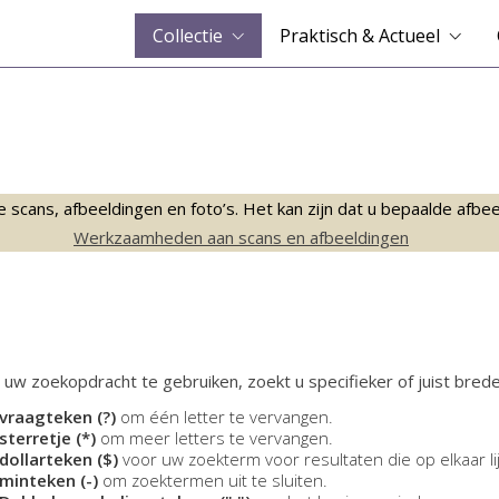
Collectie
Praktisch & Actueel
ans, afbeeldingen en foto’s. Het kan zijn dat u bepaalde afbeeld
Werkzaamheden aan scans en afbeeldingen
 uw zoekopdracht te gebruiken, zoekt u specifieker of juist brede
vraagteken (?)
om één letter te vervangen.
sterretje (*)
om meer letters te vervangen.
dollarteken ($)
voor uw zoekterm voor resultaten die op elkaar li
minteken (-)
om zoektermen uit te sluiten.