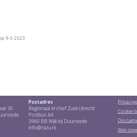
 op 9-3-2023
Postadres
Privacyve
aat 30
Regionaal Archief Zuid-Utrecht
Cookie-b
Duurstede
Postbus 64
Disclaim
3960 BB Wijk bij Duurstede
info@razu.nl
Wet ope