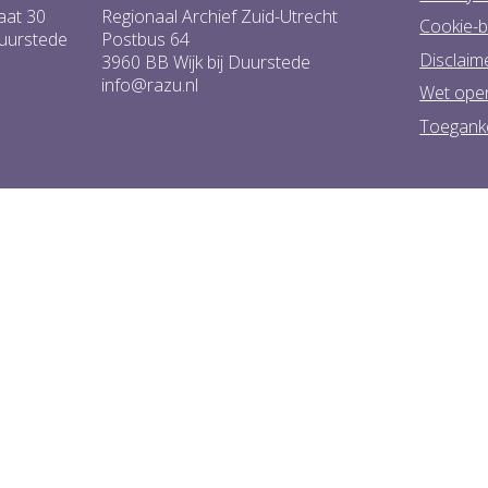
aat 30
Regionaal Archief Zuid-Utrecht
Cookie-b
Duurstede
Postbus 64
Disclaim
3960 BB Wijk bij Duurstede
info@razu.nl
Wet ope
Toeganke