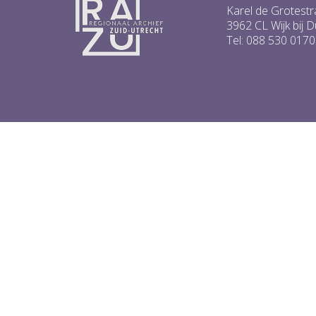
Karel de Grotestr
3962 CL Wijk bij 
Tel: 088 530 0170