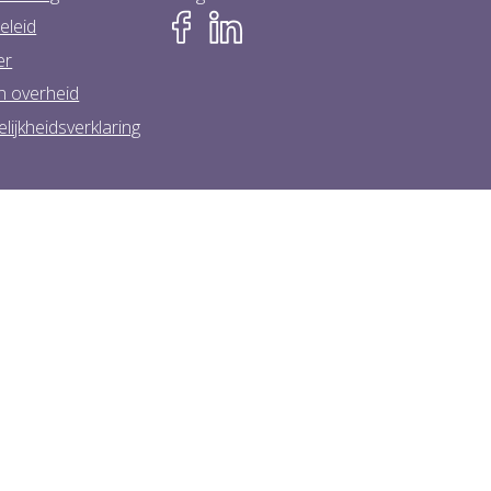
eleid
er
n overheid
lijkheidsverklaring