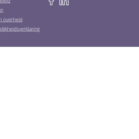
eleid
er
n overheid
lijkheidsverklaring