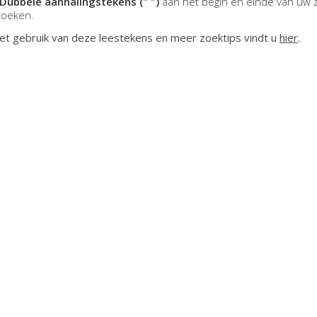
Dubbele aanhalingstekens (" ")
aan het begin en einde van uw 
zoeken.
et gebruik van deze leestekens en meer zoektips vindt u
hier
.