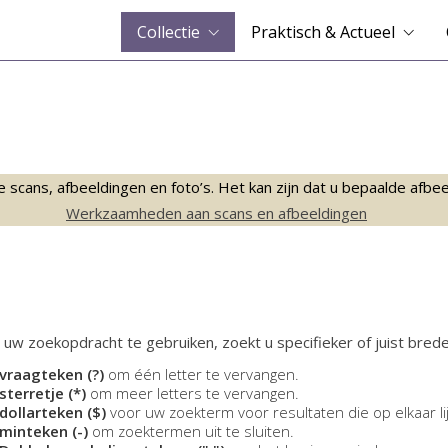
Collectie
Praktisch & Actueel
ans, afbeeldingen en foto’s. Het kan zijn dat u bepaalde afbeeld
Werkzaamheden aan scans en afbeeldingen
 uw zoekopdracht te gebruiken, zoekt u specifieker of juist brede
vraagteken (?)
om één letter te vervangen.
sterretje (*)
om meer letters te vervangen.
dollarteken ($)
voor uw zoekterm voor resultaten die op elkaar li
minteken (-)
om zoektermen uit te sluiten.