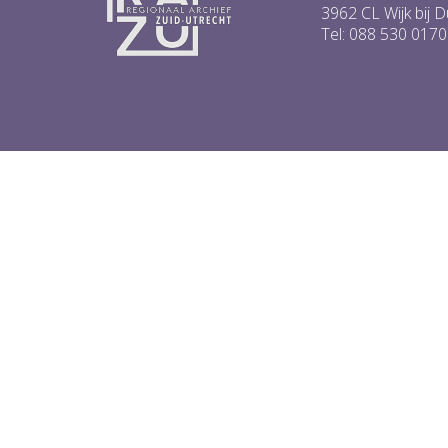
5
3962 CL Wijk bij 
6
Tel: 088 530 0170
...
1