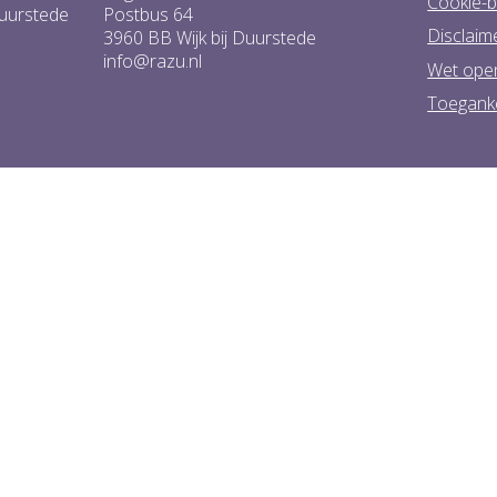
Cookie-b
Duurstede
Postbus 64
Disclaim
3960 BB Wijk bij Duurstede
info@razu.nl
Wet ope
Toeganke