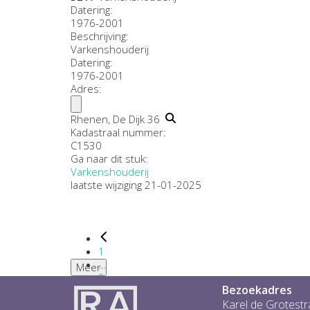
Datering
:
1976-2001
Beschrijving:
Varkenshouderij
Datering
:
1976-2001
Adres:
Rhenen, De Dijk 36
Kadastraal nummer:
C1530
Ga naar dit stuk:
Varkenshouderij
laatste wijziging 21-01-2025
1
...
Meer
2
Bezoekadres
3
4
Karel de Grotestr