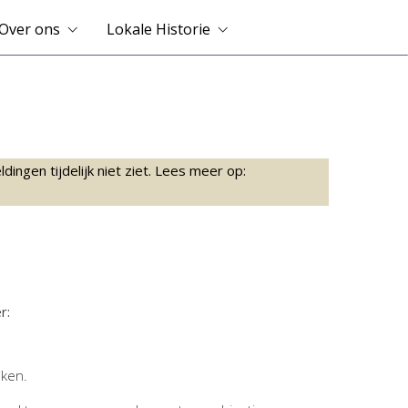
Over ons
Lokale Historie
ingen tijdelijk niet ziet. Lees meer op:
r:
jken.