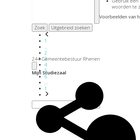
Gebruik een
woorden te 
Voorbeelden van h
Zoek
Uitgebreid zoeken
1
...
2
3
244 Gemeentebestuur Rhenen
4
5
Mijn Studiezaal
6
...
1