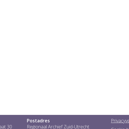
Postadres
Privacyve
aat 30
Regionaal Archief Zuid-Utrecht