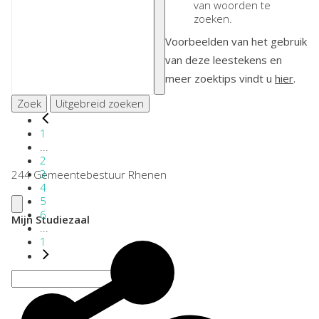
van woorden te
zoeken.
Voorbeelden van het gebruik
van deze leestekens en
meer zoektips vindt u
hier
.
Zoek
Uitgebreid zoeken
1
...
2
3
244 Gemeentebestuur Rhenen
4
5
6
Mijn Studiezaal
...
1