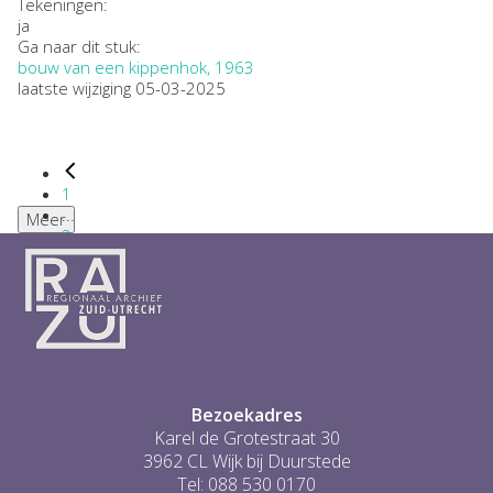
Tekeningen:
ja
Ga naar dit stuk:
bouw van een kippenhok, 1963
laatste wijziging 05-03-2025
1
...
Meer
2
3
4
5
6
...
1
Bezoekadres
Karel de Grotestraat 30
3962 CL Wijk bij Duurstede
Tel: 088 530 0170