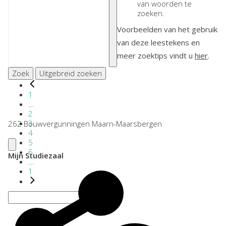
van woorden te
zoeken.
Voorbeelden van het gebruik
van deze leestekens en
meer zoektips vindt u
hier
.
Zoek
Uitgebreid zoeken
1
...
2
3
262 Bouwvergunningen Maarn-Maarsbergen
4
5
6
Mijn Studiezaal
...
1