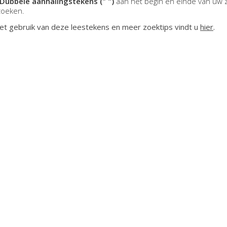
Dubbele aanhalingstekens (" ")
aan het begin en einde van uw 
zoeken.
et gebruik van deze leestekens en meer zoektips vindt u
hier
.