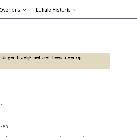
Over ons
Lokale Historie
ingen tijdelijk niet ziet. Lees meer op:
r:
jken.