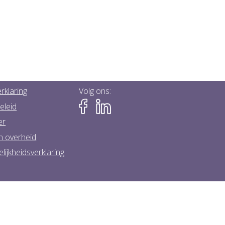
rklaring
Volg ons:
eleid
er
n overheid
lijkheidsverklaring