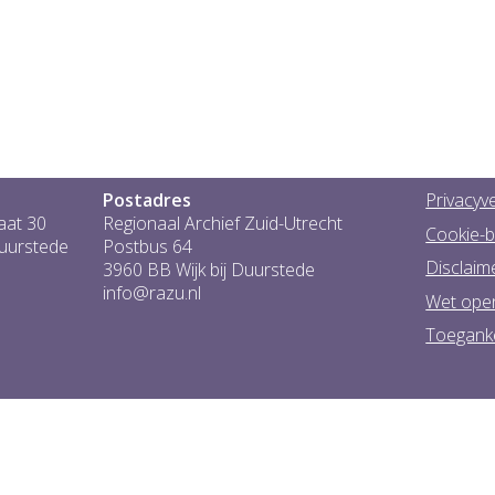
Postadres
Privacyve
aat 30
Regionaal Archief Zuid-Utrecht
Cookie-b
Duurstede
Postbus 64
Disclaim
3960 BB Wijk bij Duurstede
info@razu.nl
Wet ope
Toeganke