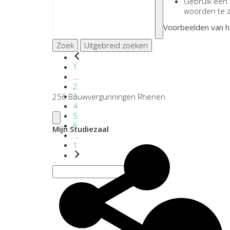
Gebruik een
woorden te 
Voorbeelden van h
Zoek
Uitgebreid zoeken
1
...
2
3
256 Bouwvergunningen Rhenen
4
5
6
Mijn Studiezaal
...
1