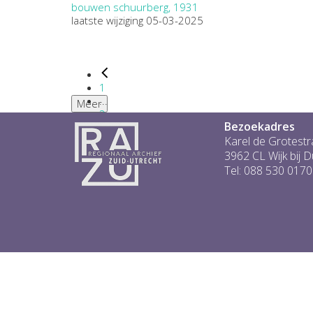
bouwen schuurberg, 1931
laatste wijziging 05-03-2025
1
...
Meer
2
Bezoekadres
3
4
Karel de Grotestr
5
3962 CL Wijk bij 
6
Tel: 088 530 0170
...
1