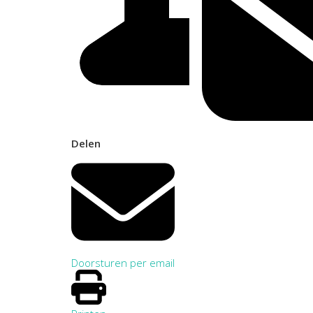
Delen
Doorsturen per email