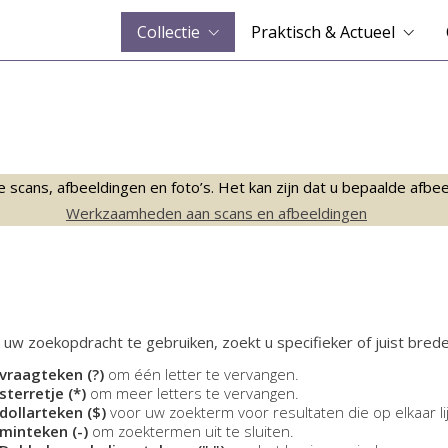
Collectie
Praktisch & Actueel
ans, afbeeldingen en foto’s. Het kan zijn dat u bepaalde afbeeld
Werkzaamheden aan scans en afbeeldingen
 uw zoekopdracht te gebruiken, zoekt u specifieker of juist brede
vraagteken (?)
om één letter te vervangen.
sterretje (*)
om meer letters te vervangen.
dollarteken ($)
voor uw zoekterm voor resultaten die op elkaar li
minteken (-)
om zoektermen uit te sluiten.