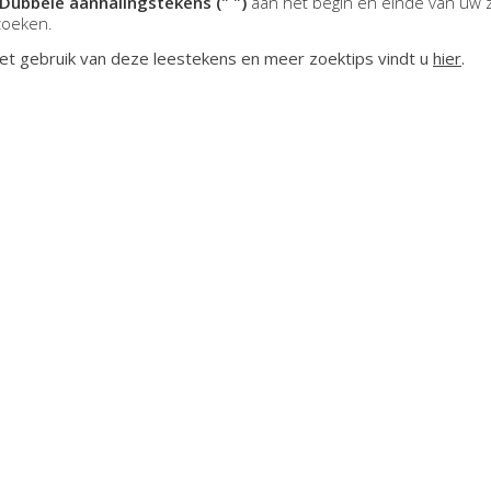
Dubbele aanhalingstekens (" ")
aan het begin en einde van uw 
zoeken.
et gebruik van deze leestekens en meer zoektips vindt u
hier
.