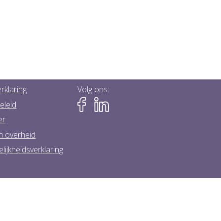
rklaring
Volg ons:
eleid
er
n overheid
lijkheidsverklaring