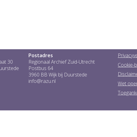
Postadres
Privacyve
aat 30
Regionaal Archief Zuid-Utrecht
Cookie-b
Duurstede
Postbus 64
Disclaim
3960 BB Wijk bij Duurstede
info@razu.nl
Wet ope
Toeganke