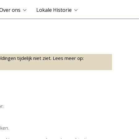
Over ons
Lokale Historie
ingen tijdelijk niet ziet. Lees meer op:
r:
jken.