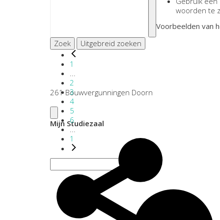
Gebruik een
woorden te 
Voorbeelden van h
Zoek
Uitgebreid zoeken
1
...
2
3
261 Bouwvergunningen Doorn
4
5
6
Mijn Studiezaal
...
1