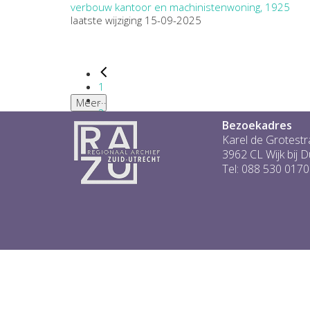
verbouw kantoor en machinistenwoning, 1925
laatste wijziging 15-09-2025
1
...
Meer
2
Bezoekadres
3
4
Karel de Grotestr
5
3962 CL Wijk bij 
6
Tel: 088 530 0170
...
1