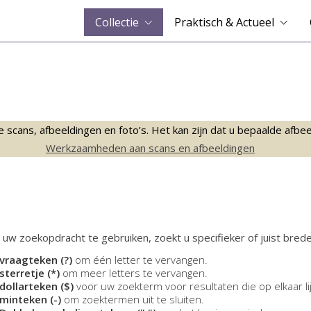
Collectie
Praktisch & Actueel
ans, afbeeldingen en foto’s. Het kan zijn dat u bepaalde afbeeld
Werkzaamheden aan scans en afbeeldingen
 uw zoekopdracht te gebruiken, zoekt u specifieker of juist brede
vraagteken (?)
om één letter te vervangen.
sterretje (*)
om meer letters te vervangen.
dollarteken ($)
voor uw zoekterm voor resultaten die op elkaar li
minteken (-)
om zoektermen uit te sluiten.