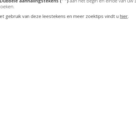
Dubbele aanhalingstekens (" ")
aan het begin en einde van uw 
zoeken.
et gebruik van deze leestekens en meer zoektips vindt u
hier
.