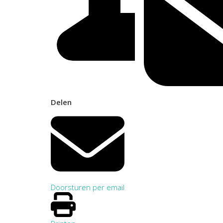
Delen
Doorsturen per email