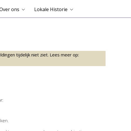
Over ons
Lokale Historie
ingen tijdelijk niet ziet. Lees meer op:
r:
jken.