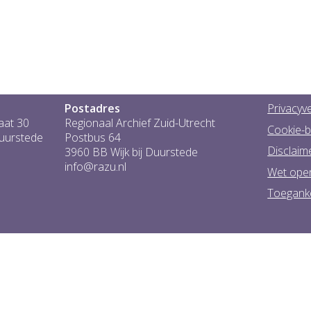
Postadres
Privacyve
aat 30
Regionaal Archief Zuid-Utrecht
Cookie-b
Duurstede
Postbus 64
Disclaim
3960 BB Wijk bij Duurstede
info@razu.nl
Wet ope
Toeganke