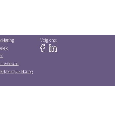
rklaring
Volg ons:
eleid
er
n overheid
lijkheidsverklaring