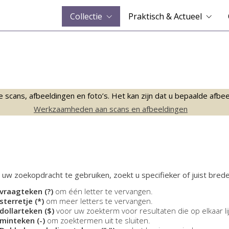
Collectie
Praktisch & Actueel
ans, afbeeldingen en foto’s. Het kan zijn dat u bepaalde afbeeld
Werkzaamheden aan scans en afbeeldingen
 uw zoekopdracht te gebruiken, zoekt u specifieker of juist brede
vraagteken (?)
om één letter te vervangen.
sterretje (*)
om meer letters te vervangen.
dollarteken ($)
voor uw zoekterm voor resultaten die op elkaar li
minteken (-)
om zoektermen uit te sluiten.