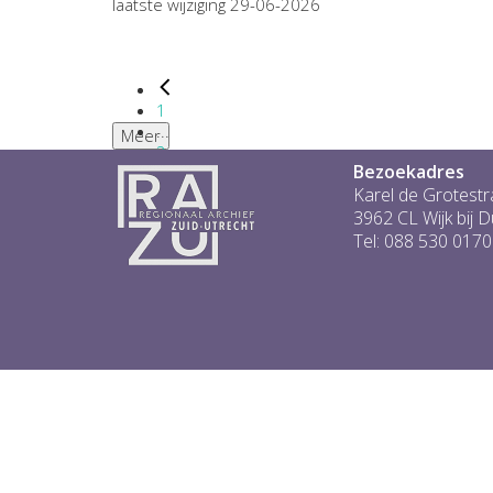
laatste wijziging 29-06-2026
1
...
Meer
2
Bezoekadres
3
4
Karel de Grotestr
5
3962 CL Wijk bij 
6
Tel: 088 530 0170
...
1