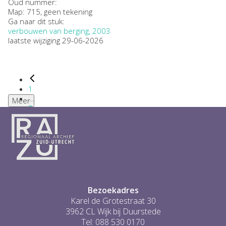
Oud nummer:
Map: 715, geen tekening
Ga naar dit stuk:
verbouwen van berging, 2003
laatste wijziging 29-06-2026
1
...
Meer
2
3
4
5
6
...
1
Bezoekadres
Karel de Grotestraat 30
3962 CL Wijk bij Duurstede
Tel: 088 530 0170