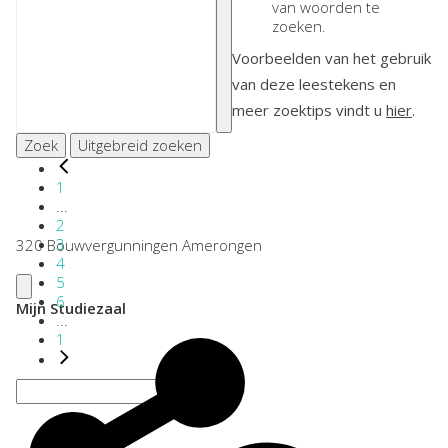
van woorden te
zoeken.
Voorbeelden van het gebruik
van deze leestekens en
meer zoektips vindt u
hier
.
Zoek
Uitgebreid zoeken
1
...
2
3
320 Bouwvergunningen Amerongen
4
5
6
Mijn Studiezaal
...
1