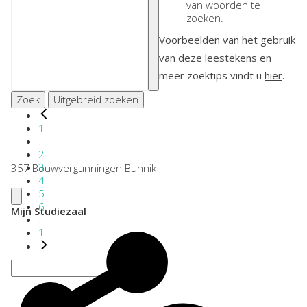
van woorden te
zoeken.
Voorbeelden van het gebruik
van deze leestekens en
meer zoektips vindt u
hier
.
Zoek
Uitgebreid zoeken
1
...
2
3
357 Bouwvergunningen Bunnik
4
5
6
Mijn Studiezaal
...
1