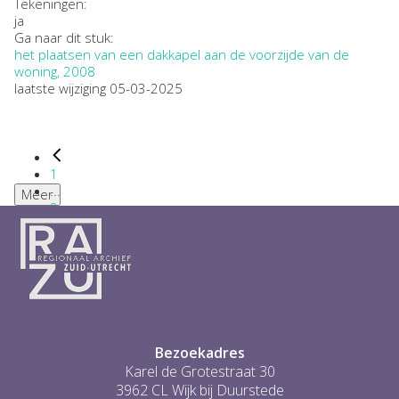
Tekeningen:
ja
Ga naar dit stuk:
het plaatsen van een dakkapel aan de voorzijde van de
woning, 2008
laatste wijziging 05-03-2025
1
...
Meer
2
3
4
5
6
...
1
Bezoekadres
Karel de Grotestraat 30
3962 CL Wijk bij Duurstede