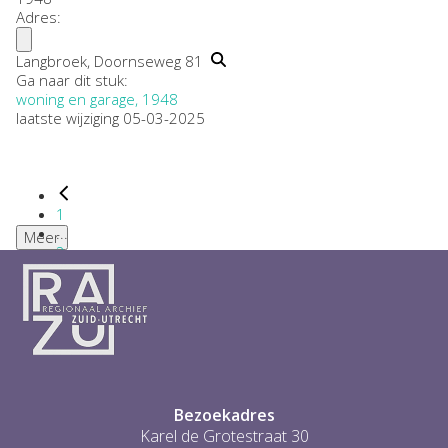
Adres:
Langbroek, Doornseweg 81
Ga naar dit stuk:
woning en garage, 1948
laatste wijziging 05-03-2025
1
...
Meer
2
3
4
5
6
...
1
Bezoekadres
Karel de Grotestraat 30