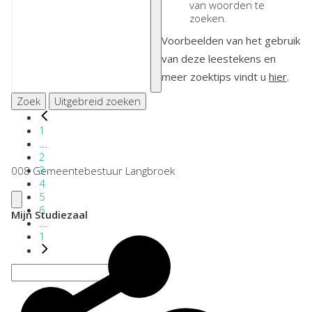
van woorden te
zoeken.
Voorbeelden van het gebruik
van deze leestekens en
meer zoektips vindt u
hier
.
Zoek
Uitgebreid zoeken
1
...
2
3
008 Gemeentebestuur Langbroek
4
5
6
Mijn Studiezaal
...
1