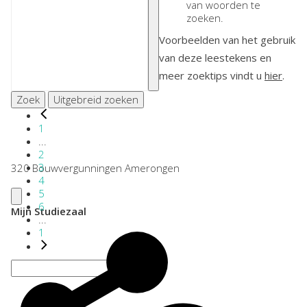
van woorden te
zoeken.
Voorbeelden van het gebruik
van deze leestekens en
meer zoektips vindt u
hier
.
Zoek
Uitgebreid zoeken
1
...
2
3
320 Bouwvergunningen Amerongen
4
5
6
Mijn Studiezaal
...
1