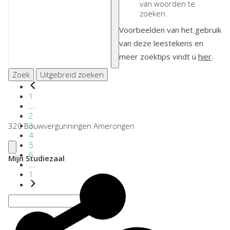
van woorden te
zoeken.
Voorbeelden van het gebruik
van deze leestekens en
meer zoektips vindt u
hier
.
Zoek
Uitgebreid zoeken
1
...
2
3
320 Bouwvergunningen Amerongen
4
5
6
Mijn Studiezaal
...
1