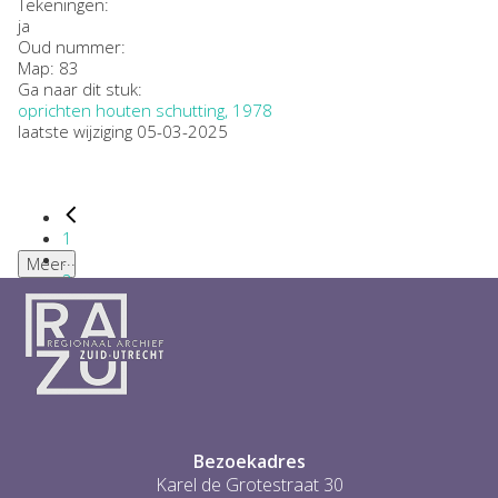
Tekeningen:
ja
Oud nummer:
Map: 83
Ga naar dit stuk:
oprichten houten schutting, 1978
laatste wijziging 05-03-2025
1
...
Meer
2
3
4
5
6
...
1
Bezoekadres
Karel de Grotestraat 30