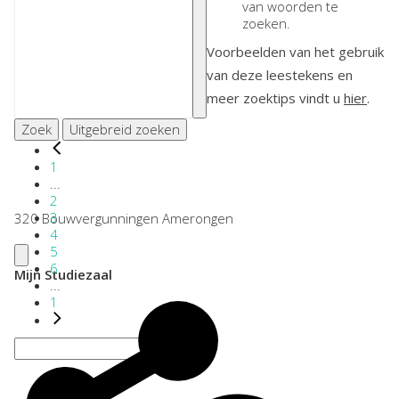
van woorden te
zoeken.
Voorbeelden van het gebruik
van deze leestekens en
meer zoektips vindt u
hier
.
Zoek
Uitgebreid zoeken
1
...
2
3
320 Bouwvergunningen Amerongen
4
5
6
Mijn Studiezaal
...
1