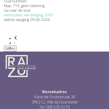
Oud nummer:
Map: 715, geen tekening
Ga naar dit stuk:
verbouwen van berging, 2003
laatste wijziging 29-06-2026
1
...
Meer
2
3
4
5
6
...
1
Bezoekadres
Karel de Grotestraat 30
3962 CL Wijk bij Duurstede
Tel: 088 530 0170