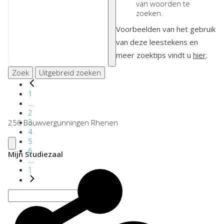
van woorden te
zoeken.
Voorbeelden van het gebruik
van deze leestekens en
meer zoektips vindt u
hier
.
Zoek
Uitgebreid zoeken
1
...
2
3
256 Bouwvergunningen Rhenen
4
5
6
Mijn Studiezaal
...
1