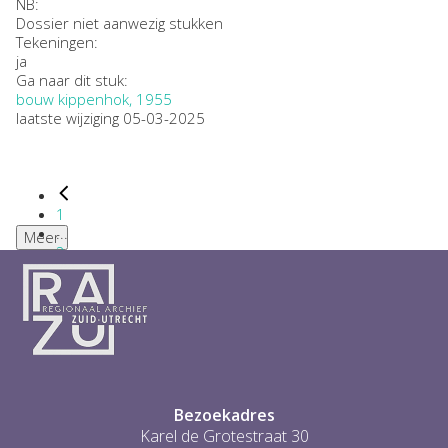
NB
:
Dossier niet aanwezig stukken
Tekeningen:
ja
Ga naar dit stuk:
bouw kippenhok, 1955
laatste wijziging 05-03-2025
1
...
Meer
2
3
4
5
6
...
1
Bezoekadres
Karel de Grotestraat 30