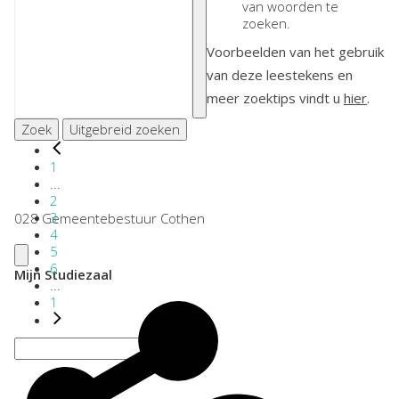
van woorden te
zoeken.
Voorbeelden van het gebruik
van deze leestekens en
meer zoektips vindt u
hier
.
Zoek
Uitgebreid zoeken
1
...
2
3
028 Gemeentebestuur Cothen
4
5
6
Mijn Studiezaal
...
1