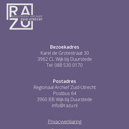
2
3
4
5
6
...
1
Bezoekadres
Karel de Grotestraat 30
3962 CL Wijk bij Duurstede
Tel: 088 530 0170
Postadres
Regionaal Archief Zuid-Utrecht
Postbus 64
3960 BB Wijk bij Duurstede
info@razu.nl
Privacyverklaring