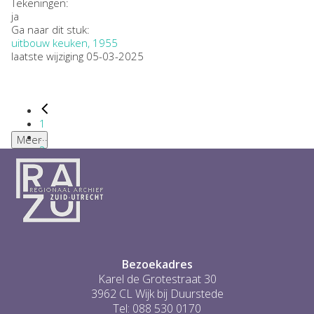
Tekeningen:
ja
Ga naar dit stuk:
uitbouw keuken, 1955
laatste wijziging 05-03-2025
1
...
Meer
2
3
4
5
6
...
1
Bezoekadres
Karel de Grotestraat 30
3962 CL Wijk bij Duurstede
Tel: 088 530 0170