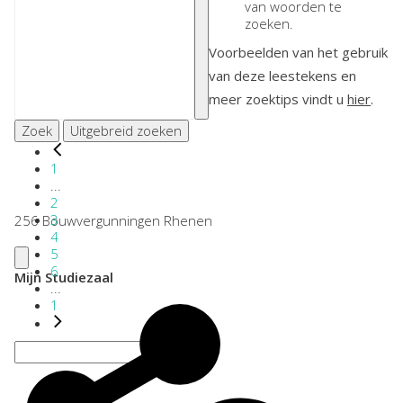
van woorden te
zoeken.
Voorbeelden van het gebruik
van deze leestekens en
meer zoektips vindt u
hier
.
Zoek
Uitgebreid zoeken
1
...
2
3
256 Bouwvergunningen Rhenen
4
5
6
Mijn Studiezaal
...
1