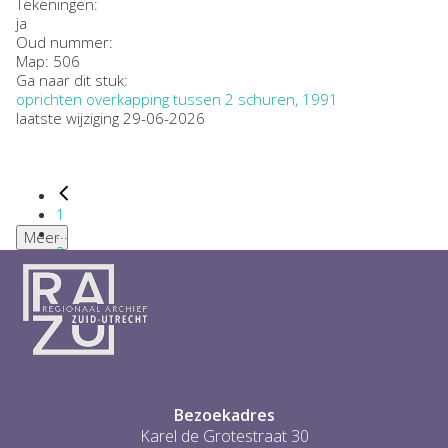
Tekeningen:
ja
Oud nummer:
Map: 506
Ga naar dit stuk:
oprichten overkapping tussen 2 schuren, 1991
laatste wijziging 29-06-2026
1
...
Meer
2
3
4
5
6
...
1
Bezoekadres
Karel de Grotestraat 30