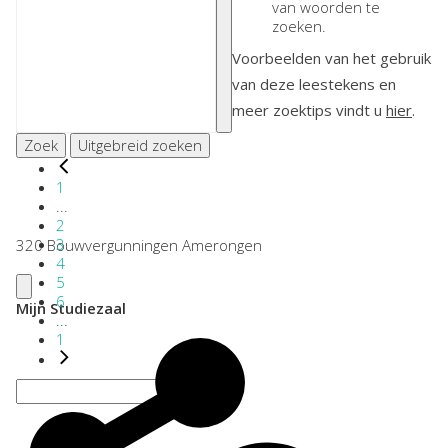
van woorden te
zoeken.
Voorbeelden van het gebruik
van deze leestekens en
meer zoektips vindt u
hier
.
Zoek
Uitgebreid zoeken
1
...
2
3
320 Bouwvergunningen Amerongen
4
5
6
Mijn Studiezaal
...
1