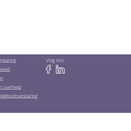
rklaring
Volg ons:
eleid
er
n overheid
lijkheidsverklaring