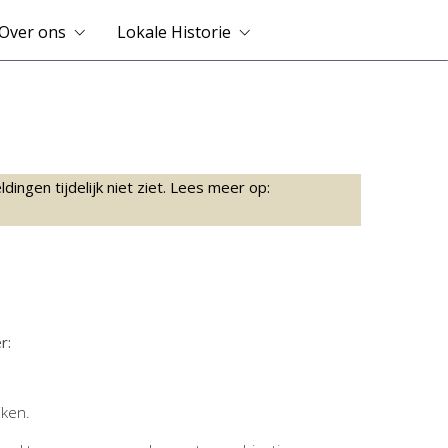
Over ons
Lokale Historie
ingen tijdelijk niet ziet. Lees meer op:
r:
jken.