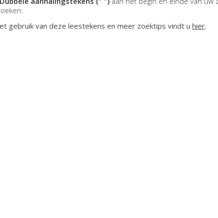
Dubbele aanhalingstekens (" ")
aan het begin en einde van uw 
zoeken.
et gebruik van deze leestekens en meer zoektips vindt u
hier
.