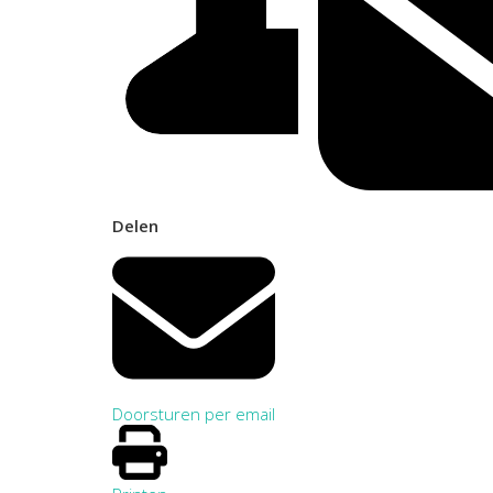
Delen
Doorsturen per email