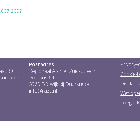
 2007-2009
Postadres
Privacyve
aat 30
Regionaal Archief Zuid-Utrecht
Cookie-b
Duurstede
Postbus 64
Disclaim
3960 BB Wijk bij Duurstede
info@razu.nl
Wet ope
Toeganke