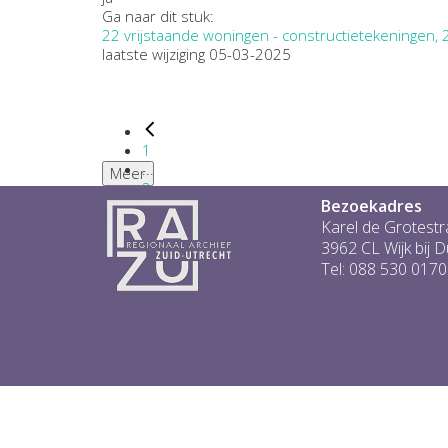
Ga naar dit stuk:
22 vrijstaande woningen - constructietekeningen,
laatste wijziging 05-03-2025
1
...
Meer
2
Bezoekadres
3
4
Karel de Grotestr
5
3962 CL Wijk bij 
6
Tel: 088 530 0170
...
1