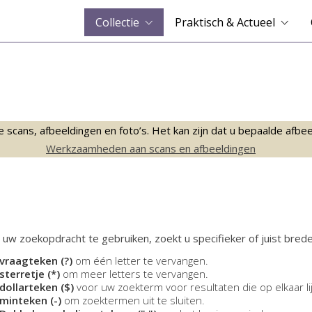
Collectie
Praktisch & Actueel
ans, afbeeldingen en foto’s. Het kan zijn dat u bepaalde afbeeld
Werkzaamheden aan scans en afbeeldingen
 uw zoekopdracht te gebruiken, zoekt u specifieker of juist brede
vraagteken (?)
om één letter te vervangen.
sterretje (*)
om meer letters te vervangen.
dollarteken ($)
voor uw zoekterm voor resultaten die op elkaar li
minteken (-)
om zoektermen uit te sluiten.