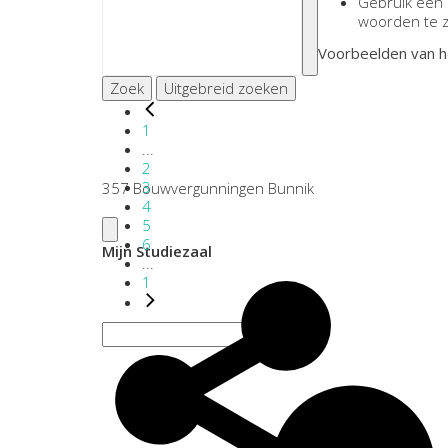
Gebruik een
woorden te 
Voorbeelden van h
Zoek
Uitgebreid zoeken
1
...
2
3
357 Bouwvergunningen Bunnik
4
5
6
Mijn Studiezaal
...
1