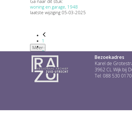
Ga naar dit stuk:
woning en garage, 1948
laatste wijziging 05-03-2025
1
...
Meer
2
Bezoekadres
3
4
Karel de Grotestr
5
3962 CL Wijk bij 
6
Tel: 088 530 0170
...
1