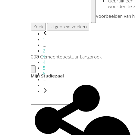
Gebruik een
woorden te 
Voorbeelden van h
Zoek
Uitgebreid zoeken
1
...
2
3
008 Gemeentebestuur Langbroek
4
5
6
Mijn Studiezaal
...
1