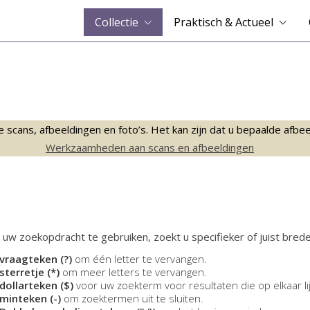
Collectie
Praktisch & Actueel
ans, afbeeldingen en foto’s. Het kan zijn dat u bepaalde afbeeld
Werkzaamheden aan scans en afbeeldingen
 uw zoekopdracht te gebruiken, zoekt u specifieker of juist brede
vraagteken (?)
om één letter te vervangen.
sterretje (*)
om meer letters te vervangen.
dollarteken ($)
voor uw zoekterm voor resultaten die op elkaar li
minteken (-)
om zoektermen uit te sluiten.