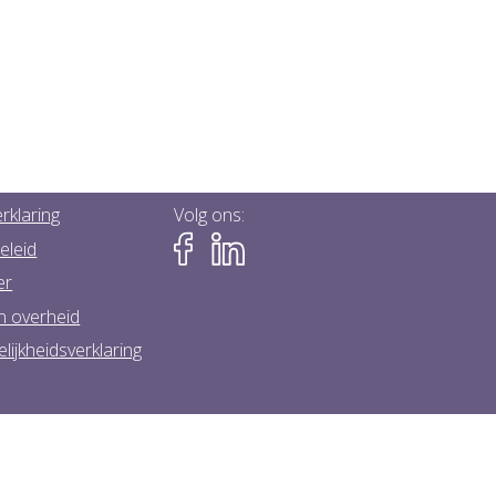
rklaring
Volg ons:
eleid
er
n overheid
lijkheidsverklaring