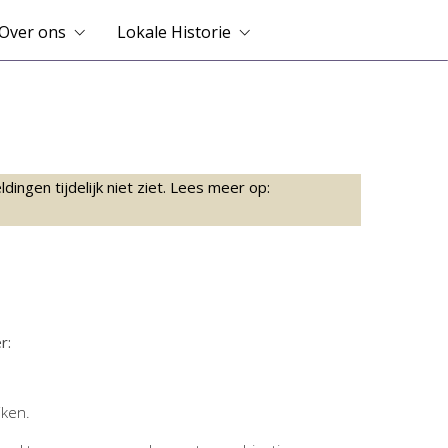
Over ons
Lokale Historie
ingen tijdelijk niet ziet. Lees meer op:
r:
jken.