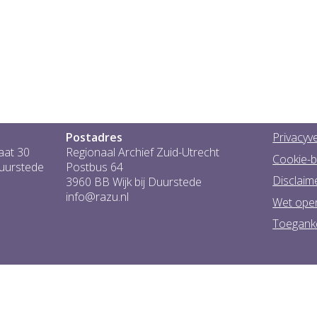
Postadres
Privacyve
aat 30
Regionaal Archief Zuid-Utrecht
Cookie-b
Duurstede
Postbus 64
Disclaim
3960 BB Wijk bij Duurstede
info@razu.nl
Wet ope
Toeganke