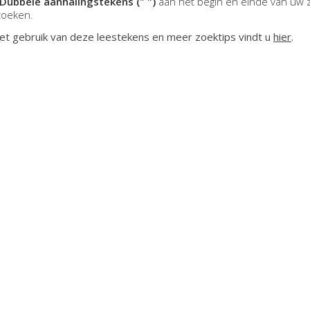
Dubbele aanhalingstekens (" ")
aan het begin en einde van uw 
zoeken.
et gebruik van deze leestekens en meer zoektips vindt u
hier
.