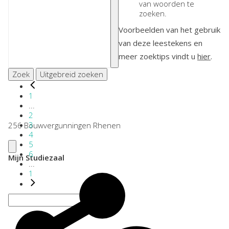
van woorden te
zoeken.
Voorbeelden van het gebruik
van deze leestekens en
meer zoektips vindt u
hier
.
Zoek
Uitgebreid zoeken
1
...
2
3
256 Bouwvergunningen Rhenen
4
5
6
Mijn Studiezaal
...
1