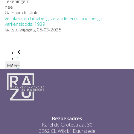
Tekeningen:
nee
Ga naar dit stuk:
verplaatsen hooiberg, veranderen schuurberg in
varkensloods, 1939
laatste wijziging 05-03-2025
1
...
Meer
2
3
4
5
6
...
1
Bezoekadres
Karel de Grotestraat 30
3962 CL Wijk bij Duurstede