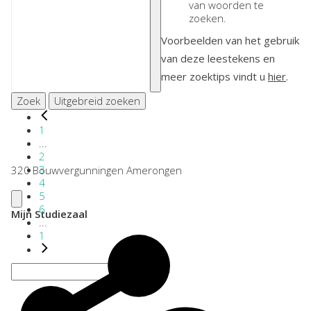
van woorden te
zoeken.
Voorbeelden van het gebruik
van deze leestekens en
meer zoektips vindt u
hier
.
Zoek
Uitgebreid zoeken
1
...
2
3
320 Bouwvergunningen Amerongen
4
5
6
Mijn Studiezaal
...
1