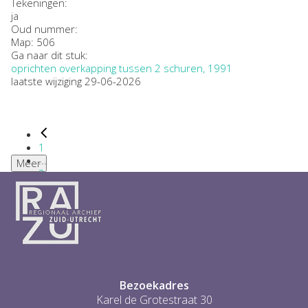
Tekeningen:
ja
Oud nummer:
Map: 506
Ga naar dit stuk:
oprichten overkapping tussen 2 schuren, 1991
laatste wijziging 29-06-2026
1
...
Meer
2
3
4
5
6
...
1
Bezoekadres
Karel de Grotestraat 30