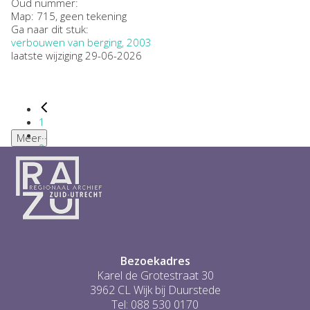
Oud nummer:
Map: 715, geen tekening
Ga naar dit stuk:
verbouwen van berging, 2003
laatste wijziging 29-06-2026
1
...
Meer
2
3
4
5
6
...
1
Bezoekadres
Karel de Grotestraat 30
3962 CL Wijk bij Duurstede
Tel: 088 530 0170