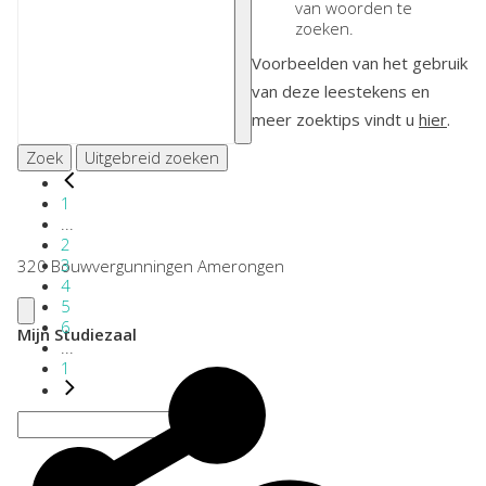
van woorden te
zoeken.
Voorbeelden van het gebruik
van deze leestekens en
meer zoektips vindt u
hier
.
Zoek
Uitgebreid zoeken
1
...
2
3
320 Bouwvergunningen Amerongen
4
5
6
Mijn Studiezaal
...
1