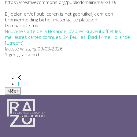
https://creativecommons.org/publicdomain/mark/1.0/
Bij delen en/of publiceren is het gebruikelijk om een
bronvermelding bij het materiaal te plaatsen.
Ga naar dit stuk:
Nouvelle Carte de la Hollande, d'après Krayenhoff et les
meilleures cartes connues. 24 Feuilles. Blad 14me Hollande
[Utrecht]
laatste wijziging 09-03-2026
1 gedigitaliseerd
1
...
Meer
2
3
4
5
6
...
1