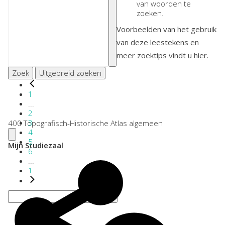
van woorden te
zoeken.
Voorbeelden van het gebruik
van deze leestekens en
meer zoektips vindt u
hier
.
Zoek
Uitgebreid zoeken
1
...
2
3
400 Topografisch-Historische Atlas algemeen
4
5
Mijn Studiezaal
6
...
1