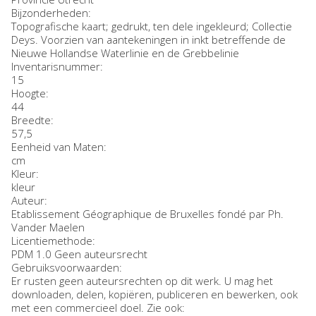
Bijzonderheden:
Topografische kaart; gedrukt, ten dele ingekleurd; Collectie
Deys. Voorzien van aantekeningen in inkt betreffende de
Nieuwe Hollandse Waterlinie en de Grebbelinie
Inventarisnummer
:
15
Hoogte:
44
Breedte:
57,5
Eenheid van Maten:
cm
Kleur:
kleur
Auteur:
Etablissement Géographique de Bruxelles fondé par Ph.
Vander Maelen
Licentiemethode:
PDM 1.0 Geen auteursrecht
Gebruiksvoorwaarden:
Er rusten geen auteursrechten op dit werk. U mag het
downloaden, delen, kopiëren, publiceren en bewerken, ook
met een commercieel doel. Zie ook: