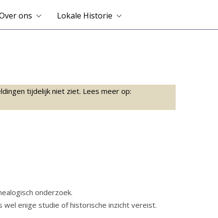
Over ons
Lokale Historie
ingen tijdelijk niet ziet. Lees meer op:
enealogisch onderzoek.
el enige studie of historische inzicht vereist.