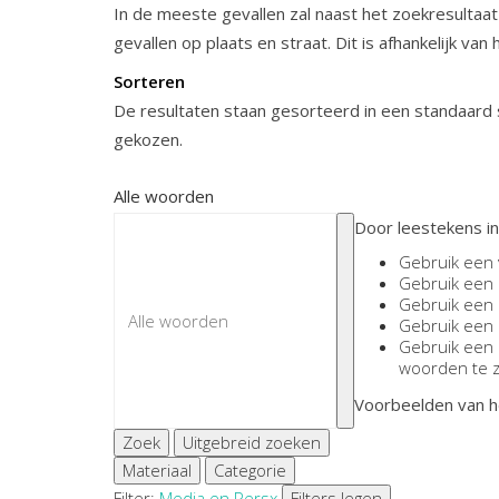
In de meeste gevallen zal naast het zoekresultaat
gevallen op plaats en straat. Dit is afhankelijk van
Sorteren
De resultaten staan gesorteerd in een standaard s
gekozen.
Alle woorden
Door leestekens in
Gebruik een
Gebruik een
Gebruik een
Gebruik een
Gebruik een
woorden te 
Voorbeelden van h
Zoek
Uitgebreid zoeken
Materiaal
Categorie
Filter:
Media en Pers
x
Filters legen