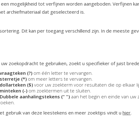
 een mogelijkheid tot verfijnen worden aangeboden. Verfijnen ka
 het archiefmateriaal dat geselecteerd is.
ortering. Dit kan per toegang verschillend zijn. In de meeste ge
 uw zoekopdracht te gebruiken, zoekt u specifieker of juist brede
vraagteken (?)
om één letter te vervangen.
sterretje (*)
om meer letters te vervangen.
dollarteken ($)
voor uw zoekterm voor resultaten die op elkaar li
minteken (-)
om zoektermen uit te sluiten.
Dubbele aanhalingstekens (" ")
aan het begin en einde van uw 
zoeken.
et gebruik van deze leestekens en meer zoektips vindt u
hier
.