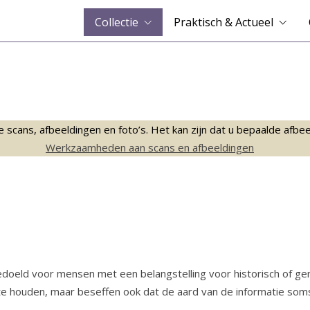
Collectie
Praktisch & Actueel
ans, afbeeldingen en foto’s. Het kan zijn dat u bepaalde afbeeld
Werkzaamheden aan scans en afbeeldingen
bedoeld voor mensen met een belangstelling voor historisch of g
te houden, maar beseffen ook dat de aard van de informatie soms w