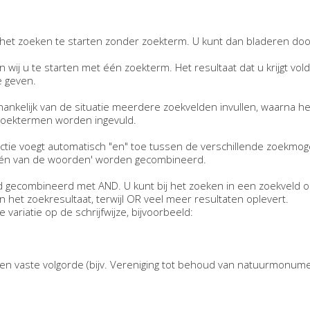
et zoeken te starten zonder zoekterm. U kunt dan bladeren doo
n wij u te starten met één zoekterm. Het resultaat dat u krijgt vo
 geven.
hankelijk van de situatie meerdere zoekvelden invullen, waarna he
 zoektermen worden ingevuld.
tie voegt automatisch "en" toe tussen de verschillende zoekmog
één van de woorden' worden gecombineerd.
 gecombineerd met AND. U kunt bij het zoeken in een zoekveld 
et zoekresultaat, terwijl OR veel meer resultaten oplevert.
variatie op de schrijfwijze, bijvoorbeeld:
en vaste volgorde (bijv. Vereniging tot behoud van natuurmonum