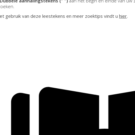
Dubbele aanhalingstekens (" ")
aan het begin en einde van uw 
zoeken.
et gebruik van deze leestekens en meer zoektips vindt u
hier
.