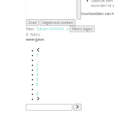
Gebruik een
woorden te 
Voorbeelden van h
Zoek
Uitgebreid zoeken
Filter:
Tull en \\\\\\\\\\\\...
x
Filters legen
0
foto's
weergave:
1
...
2
3
4
5
6
...
0