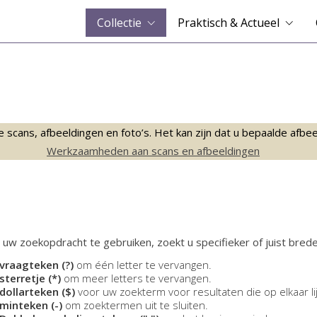
Collectie
Praktisch & Actueel
ans, afbeeldingen en foto’s. Het kan zijn dat u bepaalde afbeeld
Werkzaamheden aan scans en afbeeldingen
 uw zoekopdracht te gebruiken, zoekt u specifieker of juist brede
vraagteken (?)
om één letter te vervangen.
sterretje (*)
om meer letters te vervangen.
dollarteken ($)
voor uw zoekterm voor resultaten die op elkaar li
minteken (-)
om zoektermen uit te sluiten.