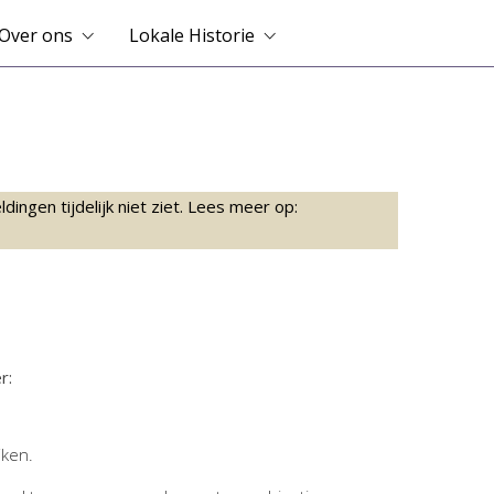
Over ons
Lokale Historie
ingen tijdelijk niet ziet. Lees meer op:
r:
jken.