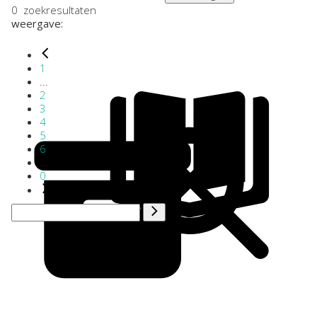
0
zoekresultaten
weergave:
1
...
2
3
4
5
6
...
0