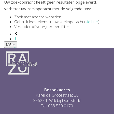
Uw zoekopdracht heeft geen resultaten opgeleverd.
Verbeter uw zoekopdracht met de volgende tips:
Zoek met andere woorden
Gebruik leestekens in uw zoekopdracht (
zie hier
)
Verander of verwijder een filter
1
...
Meer
2
3
4
5
6
...
0
Bezoekadres
Karel de Grotestraat 30
3962 CL Wijk bij Duurstede
Tel: 088 530 0170