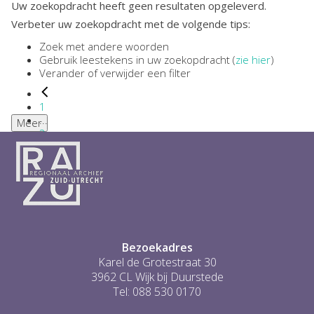
Uw zoekopdracht heeft geen resultaten opgeleverd.
Verbeter uw zoekopdracht met de volgende tips:
Zoek met andere woorden
Gebruik leestekens in uw zoekopdracht (
zie hier
)
Verander of verwijder een filter
1
...
Meer
2
3
4
5
6
...
0
Bezoekadres
Karel de Grotestraat 30
3962 CL Wijk bij Duurstede
Tel: 088 530 0170