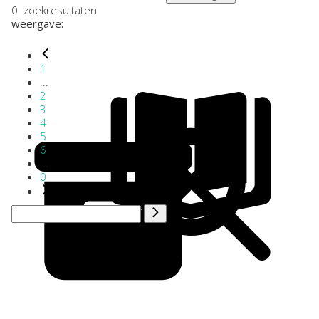
0
zoekresultaten
weergave:
1
...
2
3
4
5
6
...
0