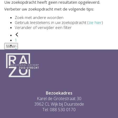
Uw zoekopdracht heeft geen resultaten opgeleverd.
Verbeter uw zoekopdracht met de volgende tips:
Zoek met andere woorden
Gebruik leestekens in uw zoekopdracht (
zie hier
)
Verander of verwijder een filter
1
...
Meer
2
3
4
5
6
...
0
Bezoekadres
Karel de Grotestraat 30
3962 CL Wijk bij Duurstede
Tel: 088 530 0170