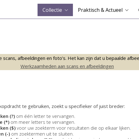
Collectie
Praktisch & Actueel
ans, afbeeldingen en foto’s. Het kan zijn dat u bepaalde afbeeld
Werkzaamheden aan scans en afbeeldingen
opdracht te gebruiken, zoekt u specifieker of juist breder:
ken (?)
om één letter te vervangen.
e (*)
om meer letters te vervangen.
eken ($)
voor uw zoekterm voor resultaten die op elkaar lijken.
n (-)
om zoektermen uit te sluiten.