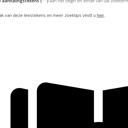
 aanhalingstekens (" ")
aan het begin en einde van uw zoekter
ik van deze leestekens en meer zoektips vindt u
hier
.