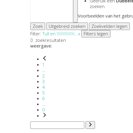
Gebruik een
Dubbele
zoeken.
Voorbeelden van het gebru
Zoek
Uitgebreid zoeken
Zoekvelden legen
Filter:
Tull en \\\\\\\\\\\\...
x
Filters legen
0
zoekresultaten
weergave:
1
...
2
3
4
5
6
...
0