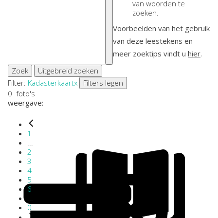
van woorden te
zoeken.
Voorbeelden van het gebruik
van deze leestekens en
meer zoektips vindt u
hier
.
Zoek
Uitgebreid zoeken
Filter:
Kadasterkaart
x
Filters legen
0
foto's
weergave:
1
...
2
3
4
5
6
...
0