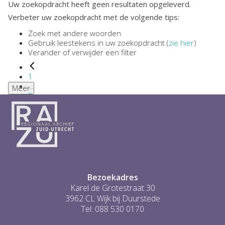
Uw zoekopdracht heeft geen resultaten opgeleverd.
Verbeter uw zoekopdracht met de volgende tips:
Zoek met andere woorden
Gebruik leestekens in uw zoekopdracht (
zie hier
)
Verander of verwijder een filter
1
...
Meer
2
3
4
5
6
...
0
Bezoekadres
Karel de Grotestraat 30
3962 CL Wijk bij Duurstede
Tel: 088 530 0170