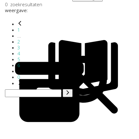
0
zoekresultaten
weergave:
1
...
2
3
4
5
6
...
0