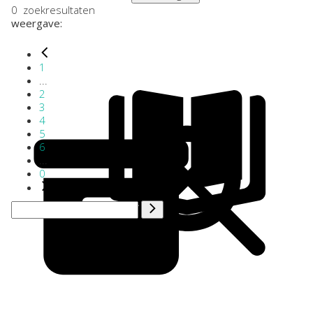
0
zoekresultaten
weergave:
1
...
2
3
4
5
6
...
0