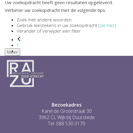
Uw zoekopdracht heeft geen resultaten opgeleverd.
Verbeter uw zoekopdracht met de volgende tips:
Zoek met andere woorden
Gebruik leestekens in uw zoekopdracht (
zie hier
)
Verander of verwijder een filter
1
...
Meer
2
3
4
5
6
...
0
Bezoekadres
Karel de Grotestraat 30
3962 CL Wijk bij Duurstede
Tel: 088 530 0170