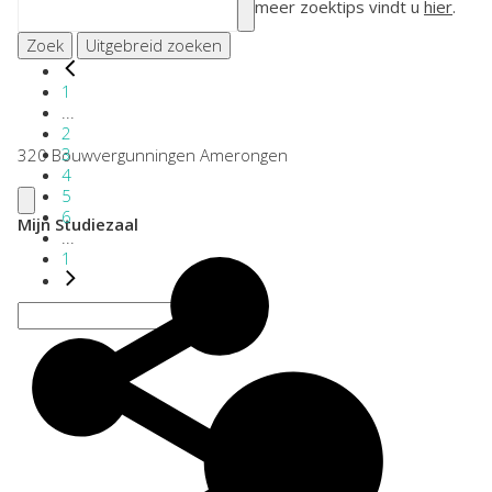
meer zoektips vindt u
hier
.
Zoek
Uitgebreid zoeken
1
...
2
3
320 Bouwvergunningen Amerongen
4
5
6
Mijn Studiezaal
...
1