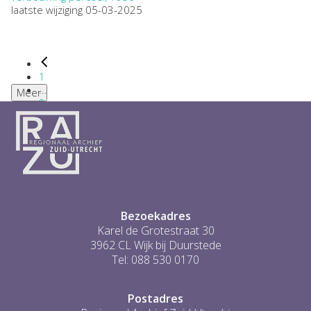
laatste wijziging 05-03-2025
1
...
Meer
2
3
4
5
6
...
1
Bezoekadres
Karel de Grotestraat 30
3962 CL Wijk bij Duurstede
Tel: 088 530 0170
Postadres