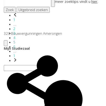
meer zoektips vindt u
hier
.
Zoek
Uitgebreid zoeken
1
...
2
3
320 Bouwvergunningen Amerongen
4
5
6
Mijn Studiezaal
...
1