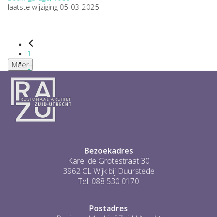
laatste wijziging 05-03-2025
1
...
Meer
2
3
4
5
6
...
1
Bezoekadres
Karel de Grotestraat 30
3962 CL Wijk bij Duurstede
Tel: 088 530 0170
Postadres