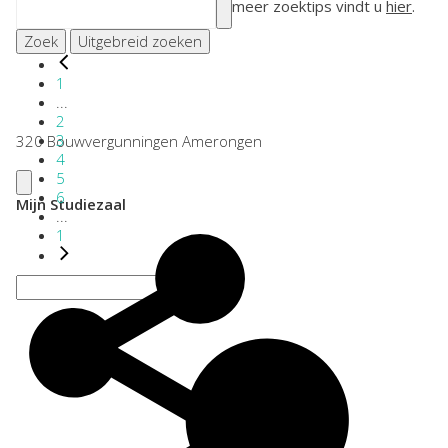
meer zoektips vindt u
hier
.
Zoek
Uitgebreid zoeken
1
...
2
3
320 Bouwvergunningen Amerongen
4
5
6
Mijn Studiezaal
...
1