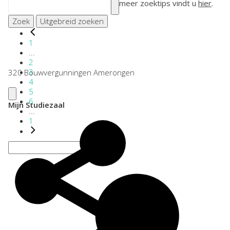
meer zoektips vindt u
hier
.
Zoek
Uitgebreid zoeken
1
...
2
3
320 Bouwvergunningen Amerongen
4
5
6
Mijn Studiezaal
...
1