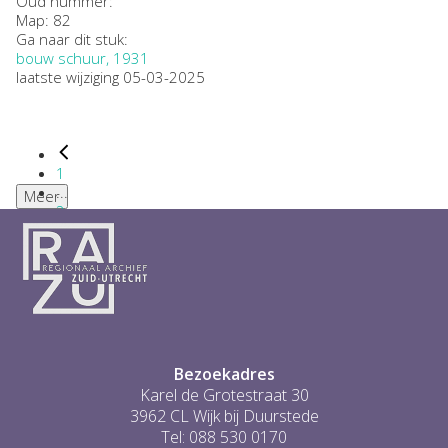
Oud nummer:
Map: 82
Ga naar dit stuk:
bouw schuur, 1931
laatste wijziging 05-03-2025
1
...
Meer
2
3
4
5
6
...
1
Bezoekadres
Karel de Grotestraat 30
3962 CL Wijk bij Duurstede
Tel: 088 530 0170