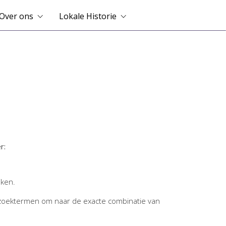
Over ons
Lokale Historie
r:
jken.
zoektermen om naar de exacte combinatie van