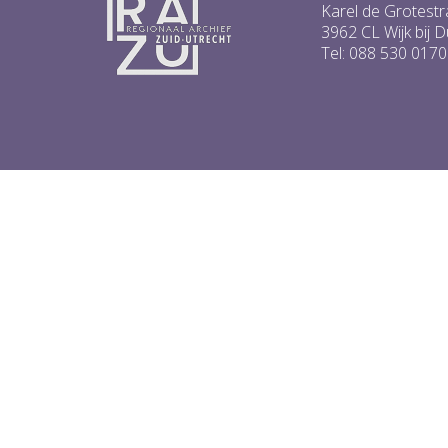
4
Karel de Grotestr
5
3962 CL Wijk bij 
6
Tel: 088 530 0170
...
1