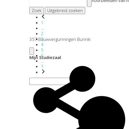
Voorbeelden van h
Zoek
Uitgebreid zoeken
1
...
2
3
357 Bouwvergunningen Bunnik
4
5
6
Mijn Studiezaal
...
1