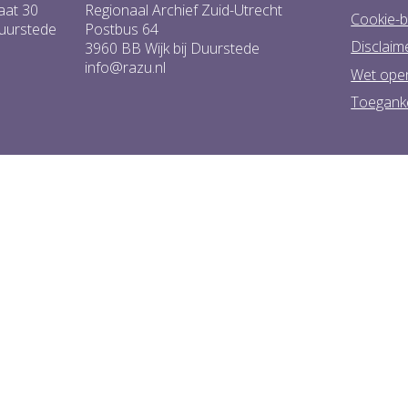
aat 30
Regionaal Archief Zuid-Utrecht
Cookie-b
Duurstede
Postbus 64
Disclaim
3960 BB Wijk bij Duurstede
info@razu.nl
Wet ope
Toeganke