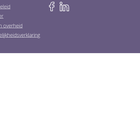
eleid
er
n overheid
lijkheidsverklaring