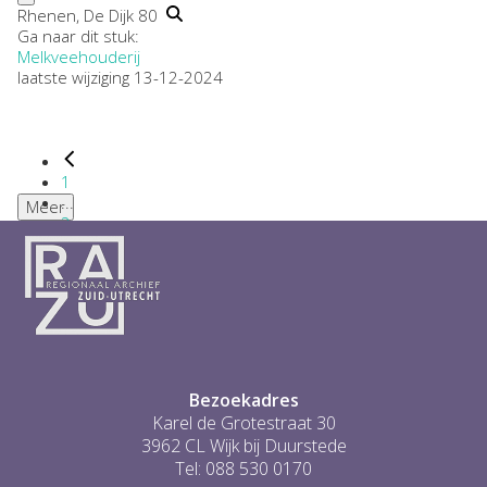
Rhenen, De Dijk 80
Ga naar dit stuk:
Melkveehouderij
laatste wijziging 13-12-2024
1
...
Meer
2
3
4
5
6
...
1
Bezoekadres
Karel de Grotestraat 30
3962 CL Wijk bij Duurstede
Tel: 088 530 0170