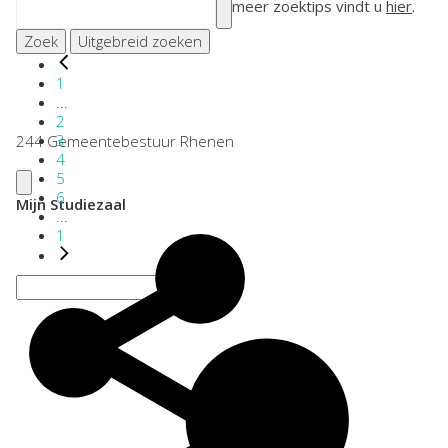
meer zoektips vindt u
hier
.
Zoek
Uitgebreid zoeken
1
...
2
3
244 Gemeentebestuur Rhenen
4
5
6
Mijn Studiezaal
...
1