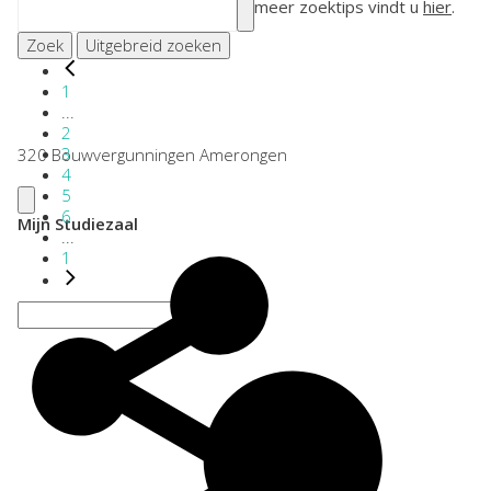
meer zoektips vindt u
hier
.
Zoek
Uitgebreid zoeken
1
...
2
3
320 Bouwvergunningen Amerongen
4
5
6
Mijn Studiezaal
...
1