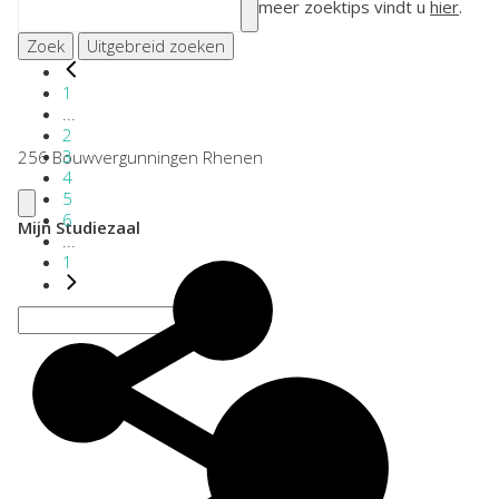
meer zoektips vindt u
hier
.
Zoek
Uitgebreid zoeken
1
...
2
3
256 Bouwvergunningen Rhenen
4
5
6
Mijn Studiezaal
...
1