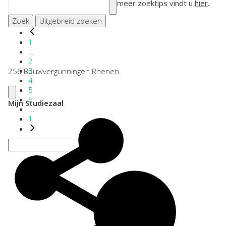
meer zoektips vindt u
hier
.
Zoek
Uitgebreid zoeken
1
...
2
3
256 Bouwvergunningen Rhenen
4
5
6
Mijn Studiezaal
...
1